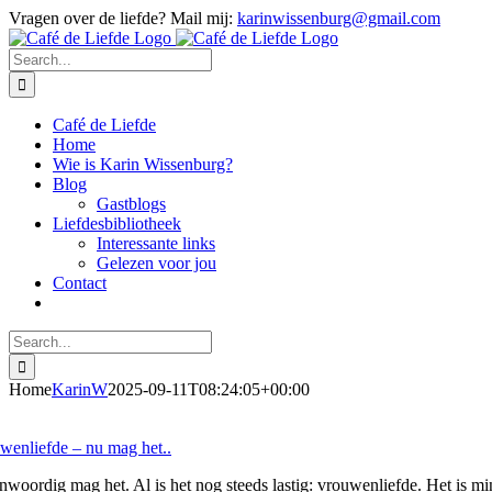
Skip
LinkedIn
Vragen over de liefde? Mail mij:
karinwissenburg@gmail.com
to
content
Search
for:
Café de Liefde
Home
Wie is Karin Wissenburg?
Blog
Gastblogs
Liefdesbibliotheek
Interessante links
Gelezen voor jou
Contact
Search
for:
Home
KarinW
2025-09-11T08:24:05+00:00
wenliefde – nu mag het..
woordig mag het. Al is het nog steeds lastig: vrouwenliefde. Het is minde